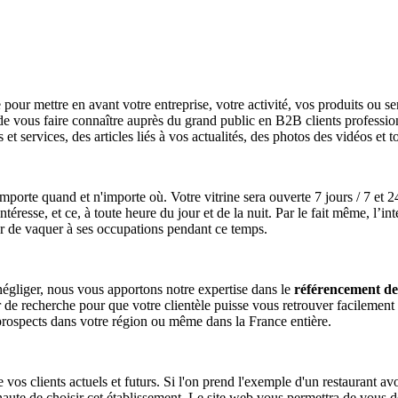
 pour mettre en avant votre entreprise, votre activité, vos produits ou se
e vous faire connaître auprès du grand public en B2B clients profession
s et services, des articles liés à vos actualités, des photos des vidéos et
orte quand et n'importe où. Votre vitrine sera ouverte 7 jours / 7 et 24H
intéresse, et ce, à toute heure du jour et de la nuit. Par le fait même, l
r de vaquer à ses occupations pendant ce temps.
s négliger, nous vous apportons notre expertise dans le
référencement de 
ur de recherche pour que votre clientèle puisse vous retrouver facilement 
ospects dans votre région ou même dans la France entière.
vos clients actuels et futurs. Si l'on prend l'exemple d'un restaurant avoi
ernaute de choisir cet établissement. Le site web vous permettra de vo